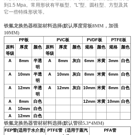
到1.5 Mpa。常用形状有平板型、“L”型、圆柱型、方型及其
它一些特殊形状等。
铁氟龙换热器框架材料选择(默认厚度背板8MM，加强
10MM)
PP
PVC
PVDF
PTFE
板
板
板
板
原料
厚度
颜色
原料
厚度
颜色
规格
颜色
规格
颜色
等级
等级
A
8mm
半透
A
8mm
灰白
6mm
米黄
3mm
白色
明
A
10mm
半透
A
10mm
灰白
8mm
米黄
6mm
白色
明
A
12mm
半透
A
12mm
灰白
10mm
米黄
8mm
白色
明
A
8mm
白色
12mm
米黄
10mm
白色
A
10mm
白色
A
12mm
白色
铁氟龙换热器管材材料选择(默认管径5.3*4MM)
FEP
(
)
PTFE
（适用于蒸汽
PFA
管
适用于水介质
管
管