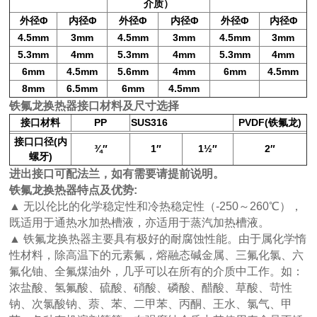
介质）
外径
Φ
内径
Φ
外径
Φ
内径
Φ
外径
Φ
内径
Φ
4.5mm
3mm
4.5mm
3mm
4.5mm
3mm
5.3mm
4mm
5.3mm
4mm
5.3mm
4mm
6mm
4.5mm
5.6mm
4mm
6mm
4.5mm
8mm
6
.5
mm
6mm
4.5mm
铁氟龙换热器接口材料及尺寸选择
接口材料
PP
SUS316
PVDF(
)
铁氟龙
(
接口口径
内
¾
″
1
″
1
½
″
2
″
)
螺牙
进出接口可配法兰，如有需要请提前说明。
铁氟龙换热器
特点及优势
:
▲
无以伦比的化学稳定性和冷热稳定性（
-250
～
260
℃），
既适用于通热水加热槽液，亦适用于蒸汽加热槽液。
▲
铁氟龙换热器主要具有极好的耐腐蚀性能。由于属化学惰
性材料，除高温下的元素氟，熔融态碱金属、三氟化氯、六
氟化铀、全氟煤油外，几乎可以在所有的介质中工作。如：
浓盐酸、氢氟酸、硫酸、硝酸、磷酸、醋酸、草酸、苛性
钠、次氯酸钠、萘、苯、二甲苯、丙酮、王水、氯气、甲