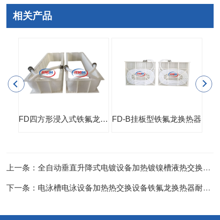
相关产品
管壳式铁氟龙换热器(PP外壳)
FD四方形浸入式铁氟龙换热器
FD-B挂板型铁氟龙换热器
小
上一条：全自动垂直升降式电镀设备加热镀镍槽液热交换四氟换热器
下一条：电泳槽电泳设备加热热交换设备铁氟龙换热器耐腐蚀