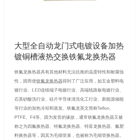
大型全自动龙门式电镀设备加热
镀铜槽液热交换铁氟龙换热器
铁氟龙换热器具有其他材料无法抗衡的温度特性和耐腐蚀
性，因而使
铁氟龙
换热器
得到了广泛应用，如五金塑料电
镀行业、LED连续端子电镀行业、高端线路板电镀行业、
石英砂酸洗行业、硅片半导体清洗化工行业、新能源储能
Teflon
等行业的加热冷却和蒸发。
铁氟龙英文简称
、
PTFE
F4
、
等。因为发音的缘故，通常铁氟龙换热器又被
四氟换热器、特氟龙换热器、特富龙换热器、氟塑
称之为
料换热器等
，因其为毛细管束，也被称为毛细管换热器。