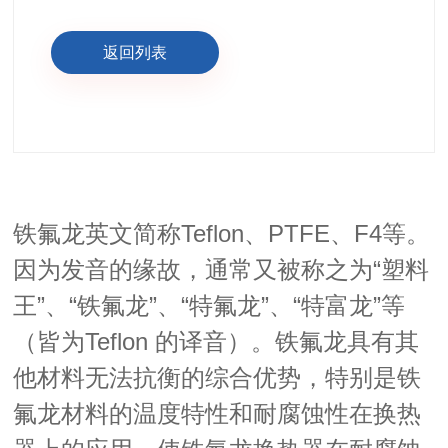
返回列表
Teflon
PTFE
F4
铁氟龙英文简称
、
、
等。
“塑料
因为发音的缘故，通常又被称之为
王”、“铁氟龙”、“特氟龙”、“特富龙”等
Teflon
铁氟龙具有其
（皆为
的译音）。
他材料无法抗衡的综合优势，特别是铁
氟龙材料的温度特性和耐腐蚀性在换热