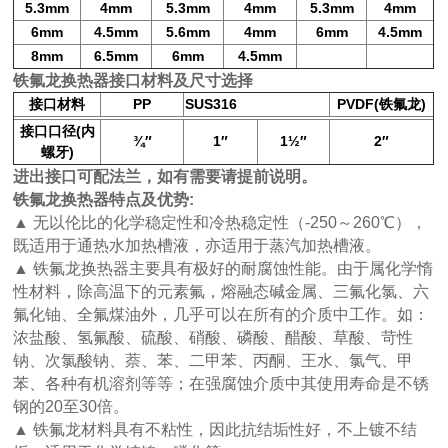
5.3mm
4mm
5.3mm
4mm
5.3mm
4mm
6mm
4.5mm
5.6mm
4mm
6mm
4.5mm
8mm
6
.5
mm
6mm
4.5mm
铁氟龙换热器接口材料及尺寸选择
接口材料
PP
SUS316
PVDF(
)
铁氟龙
(
接口口径
内
¾
″
1
″
1
½
″
2
″
)
螺牙
进出接口可配法兰，如有需要请提前说明。
铁氟龙换热器
特点及优势
:
▲
无以伦比的化学稳定性和冷热稳定性（
-250
～
260
℃），
既适用于通热水加热槽液，亦适用于蒸汽加热槽液。
▲
铁氟龙换热器主要具有极好的耐腐蚀性能。由于属化学惰
性材料，除高温下的元素氟，熔融态碱金属、三氟化氯、六
氟化铀、全氟煤油外，几乎可以在所有的介质中工作。如：
浓盐酸、氢氟酸、硫酸、硝酸、磷酸、醋酸、草酸、苛性
钠、次氯酸钠、萘、苯、二甲苯、丙酮、王水、氯气、甲
苯、各种有机溶剂等等；在强腐蚀介质中其使用寿命是不锈
钢的
20
至
30
倍。
▲ 铁氟龙材料具有不粘性，因此抗结垢性好，不上镀不结