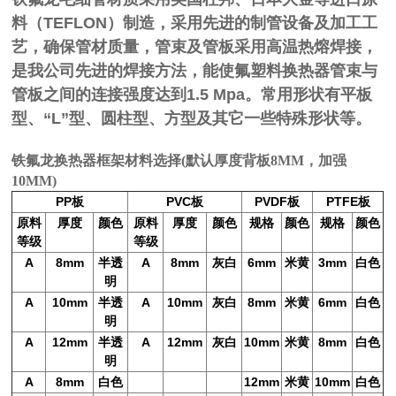
料（TEFLON）制造，采用先进的制管设备及加工工
艺，确保管材质量，管束及管板采用高温热熔焊接，
是我公司先进的焊接方法，能使氟塑料换热器管束与
管板之间的连接强度达到1.5 Mpa。常用形状有平板
型、“L”型、圆柱型、方型及其它一些特殊形状等。
铁氟龙换热器框架材料选择(默认厚度背板8MM，加强
10MM)
PP
PVC
PVDF
PTFE
板
板
板
板
原料
厚度
颜色
原料
厚度
颜色
规格
颜色
规格
颜色
等级
等级
A
8mm
半透
A
8mm
灰白
6mm
米黄
3mm
白色
明
A
10mm
半透
A
10mm
灰白
8mm
米黄
6mm
白色
明
A
12mm
半透
A
12mm
灰白
10mm
米黄
8mm
白色
明
A
8mm
白色
12mm
米黄
10mm
白色