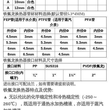
A
10mm
白色
A
12mm
白色
铁氟龙换热器管材材料选择(默认管径5.3*4MM)
FEP
(
)
PTFE
（适用于蒸汽
PFA
管
适用于水介质
管
管
介质）
外径
Φ
内径
Φ
外径
Φ
内径
Φ
外径
Φ
内径
Φ
4.5mm
3mm
4.5mm
3mm
4.5mm
3mm
5.3mm
4mm
5.3mm
4mm
5.3mm
4mm
6mm
4.5mm
5.6mm
4mm
6mm
4.5mm
8mm
6
.5
mm
6mm
4.5mm
铁氟龙换热器接口材料及尺寸选择
接口材料
PP
SUS316
PVDF(
)
铁氟龙
(
接口口径
内
¾
″
1
″
1
½
″
2
″
)
螺牙
进出接口可配法兰，如有需要请提前说明。
铁氟龙换热器
:
特点及优势
▲
-250
无以伦比的化学稳定性和冷热稳定性（
～
260
℃），既适用于通热水加热槽液，亦适用于蒸汽