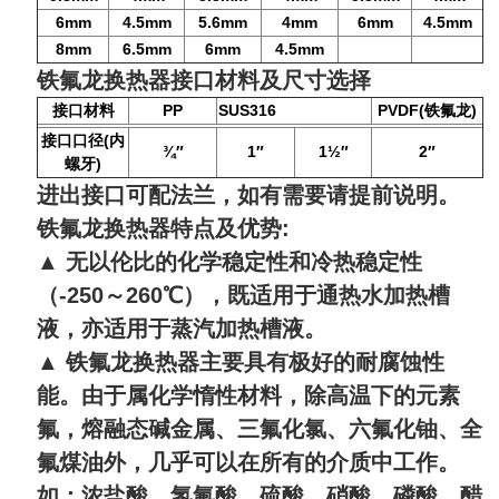
6mm
4.5mm
5.6mm
4mm
6mm
4.5mm
8mm
6
.5
mm
6mm
4.5mm
铁氟龙换热器接口材料及尺寸选择
接口材料
PP
SUS316
PVDF(
)
铁氟龙
(
接口口径
内
¾
″
1
″
1
½
″
2
″
)
螺牙
进出接口可配法兰，如有需要请提前说明。
铁氟龙换热器
特点及优势
:
▲
无以伦比的化学稳定性和冷热稳定性
（
-250
～
260
℃），既适用于通热水加热槽
液，亦适用于蒸汽加热槽液。
▲
铁氟龙换热器主要具有极好的耐腐蚀性
能。由于属化学惰性材料，除高温下的元素
氟，熔融态碱金属、三氟化氯、六氟化铀、全
氟煤油外，几乎可以在所有的介质中工作。
如：浓盐酸、氢氟酸、硫酸、硝酸、磷酸、醋