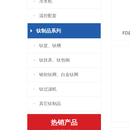
冷水机
温控配套
钛制品系列
F
钛篮、钛槽
钛挂具、钛包铜
铱钽钛网、白金钛网
钛过滤机
其它钛制品
热销产品