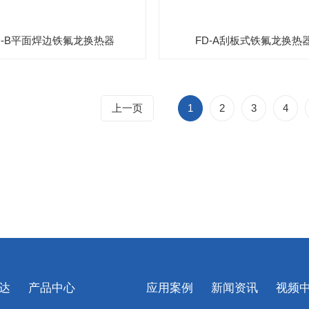
D-B平面焊边铁氟龙换热器
FD-A刮板式铁氟龙换热
上一页
1
2
3
4
达
产品中心
应用案例
新闻资讯
视频