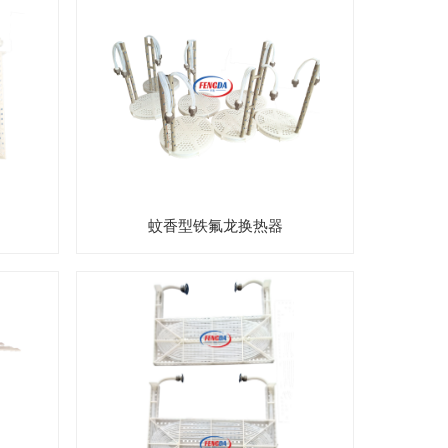
蚊香型铁氟龙换热器