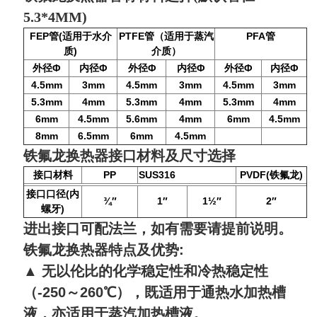
5.3*4MM)
FEP
(
PTFE
（适用于蒸汽
PFA
管
适用于水介
管
管
)
介质）
质
外径
Φ
内径
Φ
外径
Φ
内径
Φ
外径
Φ
内径
Φ
4.5mm
3mm
4.5mm
3mm
4.5mm
3mm
5.3mm
4mm
5.3mm
4mm
5.3mm
4mm
6mm
4.5mm
5.6mm
4mm
6mm
4.5mm
8mm
6
.5
mm
6mm
4.5mm
铁氟龙换热器接口材料及尺寸选择
接口材料
PP
SUS316
PVDF(
)
铁氟龙
(
接口口径
内
¾
″
1
″
1
½
″
2
″
)
螺牙
进出接口可配法兰，如有需要请提前说明。
铁氟龙换热器
特点及优势
:
▲
无以伦比的化学稳定性和冷热稳定性
（
-250
～
260
℃），既适用于通热水加热槽
液，亦适用于蒸汽加热槽液。