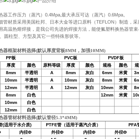
器工作压力（蒸汽）0.4Mpa,最大承压可达（蒸汽）0.6Mpa。
细管材质采用美国杜邦、日本大金等进口原料（TEFLON）制造，
用高温热熔焊接，是我公司先进的焊接方法，能使氟塑料换热器管束与管
”型、圆柱型、方型及其它一些特殊形状等。
热器框架材料选择(默认厚度背板8MM，加强10MM)
PP
PVC
PVDF
板
板
板
厚度
颜色
原料等级
厚度
颜色
规格
颜色
8mm
半透明
A
8mm
灰白
6mm
米黄
3
10mm
半透明
A
10mm
灰白
8mm
米黄
6
12mm
半透明
A
12mm
灰白
10mm
米黄
8
8mm
白色
12mm
米黄
1
10mm
白色
12mm
白色
器管材材料选择(默认管径5.3*4MM)
(
)
PTFE
（适用于蒸汽介质）
PFA
管
适用于水介质
管
Φ
内径
Φ
外径
Φ
内径
Φ
外径
Φ