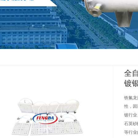
全
镀
铁氟龙
性，因
镀行业
石英砂
等行业