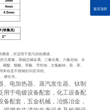
3mm
4mm
返回顶部
4.5mm
F(
)
铁氟龙
2
″
热槽液，亦适用于蒸汽加热槽液。
下的元素氟，熔融态碱金属、三氟化氯、六氟化铀、全
、磷酸、醋酸、草酸、苛性钠、次氯酸钠、萘、苯、
用寿命是不锈钢的
20
至
30
倍。
镍、磷化等。
器、电加热器、蒸汽发生器、钛制
泛用于电镀设备配套，化工设备配
设备配套，五金机械，冶炼冶金，