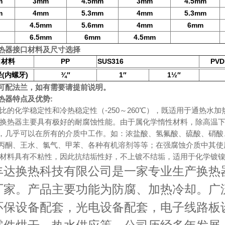
m
3mm
4.5mm
3mm
4.5mm
m
4mm
5.3mm
4mm
5.3mm
4.5mm
5.6mm
4mm
6mm
6
.5
mm
6mm
4.5mm
热器接口材料及尺寸选择
口材料
PP
SUS316
PVD
(
)
¾
″
1
″
1
½
″
径
内螺牙
可配法兰，如有需要请提前说明。
热器
特点及优势
:
比的化学稳定性和冷热稳定性（
-250
～
260
℃），既适用于通热水加
换热器主要具有极好的耐腐蚀性能。由于属化学惰性材料，除高温
，几乎可以在所有的介质中工作。如：浓盐酸、氢氟酸、硫酸、硝酸
丙酮、王水、氯气、甲苯、各种有机溶剂等等；在强腐蚀介质中其使
龙材料具有不粘性，因此抗结垢性好，不上镀不结垢，适用于化学镀
丰达换热科技有限公司是一家专业生产换热
厂家。产品主要功能为防腐、加热冷却。广
环保设备配套，光电设备配套，电子线路板