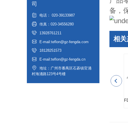
产品
司
备，
电话： 020-39133987
传真：020-34556280
13928761211
相关
E-mail:teflon@gz-fengda.com
18128251573
E-mail:teflon@gz-fengda.cn
地址：广州市番禺区石碁镇官涌
村海涌路123号4号楼
框)
铁氟龙换热器－石英砂酸洗行业冷却器
管壳式铁氟龙换热器(PP外壳)