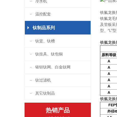
冷水机
铁氟龙换热
温控配套
铁氟龙毛
及管板采
钛制品系列
型、“L
钛篮、钛槽
铁氟龙换
钛挂具、钛包铜
原料等级
A
铱钽钛网、白金钛网
A
A
钛过滤机
A
A
A
其它钛制品
铁氟龙换热
FEP
热销产品
外径