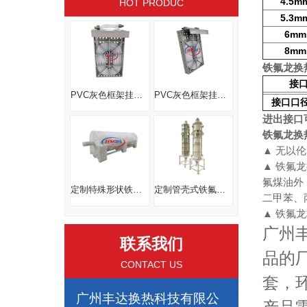
4.5m
HOT PRODUC
5.3m
6mm
8mm
铁氟龙换
接
PVC灰色框架挂板式蒸汽换热器
PVC灰色框架挂板式蒸汽换热器
接口口
进出接口
铁氟龙换
▲
无以伦
▲
铁氟龙
氟煤油外
定制特殊形状铁氟龙换热器线路板电镀化工药液耐腐蚀耐高温换热器
定制管壳式铁氟龙换热器PP外壳FEP内芯新能源储电液体冷却
二甲苯、
▲ 铁氟
广州
联系我们
品的
CONTACT US
套，
广州丰达换热科技有限公