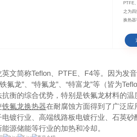
PTFE
四
之为
换热器
Teflon
PTFE
F4
龙英文简称
、
、
等。因为发
“铁氟龙”、“特氟龙”、“特富龙”等
Tefl
（皆为
法抗衡的综合优势，特别是铁氟龙材料的温
使
在耐腐蚀方面得到了广泛应
铁氟龙
换热器
子电镀行业、高端线路板电镀行业、石英砂
新能源储能等行业的加热和冷却。