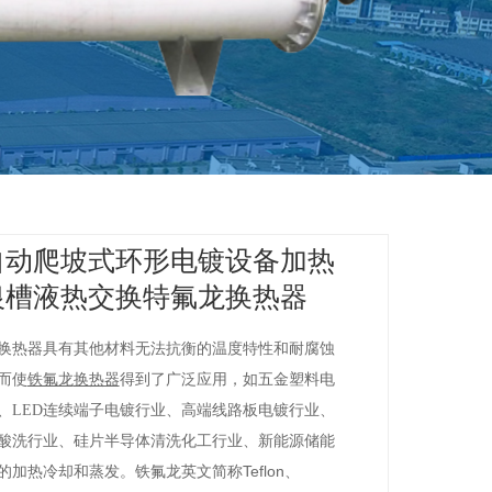
自动爬坡式环形电镀设备加热
银槽液热交换特氟龙换热器
换热器具有其他材料无法抗衡的温度特性和耐腐蚀
而使
铁氟龙
换热器
得到了广泛应用，如五金塑料电
、LED连续端子电镀行业、高端线路板电镀行业、
酸洗行业、硅片半导体清洗化工行业、新能源储能
Teflon
的加热冷却和蒸发。
铁氟龙英文简称
、