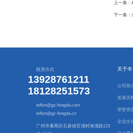
上一条：
下一条：
关于丰
联系方式
13928761211
公司简
18128251573
发展历
teflon@gz-fengda.com
荣誉资
teflon@gz-fengda.cn
企业文
广州市番禺区石碁镇官涌村海涌路123