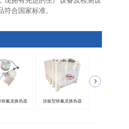
，现拥有先进的生产设备及检测设
品符合国家标准。
形铁氟龙换热器
挂板型铁氟龙换热器
FD-A挂板式铁氟