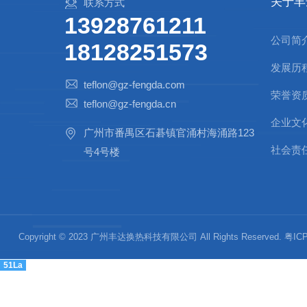
关于丰
联系方式
13928761211
公司简
18128251573
发展历
teflon@gz-fengda.com
荣誉资
teflon@gz-fengda.cn
企业文
广州市番禺区石碁镇官涌村海涌路123
社会责
号4号楼
Copyright © 2023 广州丰达换热科技有限公司 All Rights Reserved.
粤ICP
51La