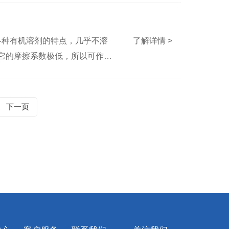
了解详情 >
、抗各种有机溶剂的特点，几乎不溶
，它的摩擦系数极低，所以可作润
蠕变性低于许多工程塑料。它是
数。
下一页