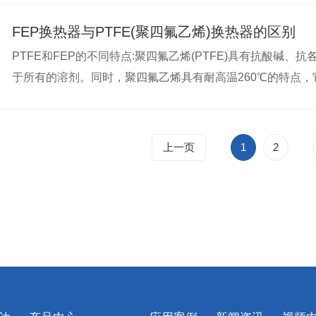
FEP换热器与PTFE(聚四氟乙烯)换热器的区别
PTFE和FEP的不同特点:聚四氟乙烯(PTFE)具有抗酸碱
于所有的溶剂。同时，聚四氟乙烯具有耐高温260℃的特点
滑作用。FEP可应用到软性塑料，其拉伸强度、耐磨性、抗
化学惰性的，在很宽的温度和频率范围内具有较低的介电常
上一页
1
2